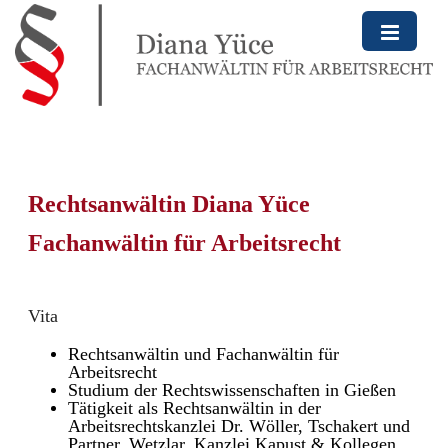
Startseite
Kanzleiprofil
Zur Person
Rechtsanw
ä
ltin Diana Y
ü
ce
Anfahrt
Fachanw
ä
ltin f
ü
r Arbeitsrecht
Kontakt
Impressum
Vita
Datenschutz
Rechtsanwältin und Fachanwältin für
Arbeitsrecht
Studium der Rechtswissenschaften in Gießen
Tätigkeit als Rechtsanwältin in der
Arbeitsrechtskanzlei Dr. Wöller, Tschakert und
Partner, Wetzlar, Kanzlei Kapust & Kollegen,